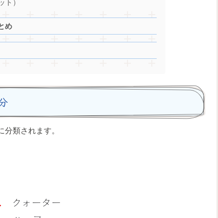
ット）
とめ
分
に分類されます。