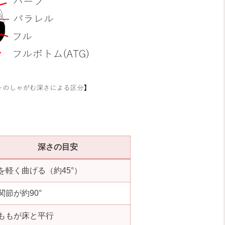
深さの目安
を軽く曲げる（約45°）
関節が約90°
ももが床と平行