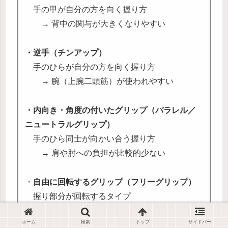
手の甲が自分の方を向く握り方
→ 背中の関与が大きくなりやすい
・逆手（チンアップ）
手のひらが自分の方を向く握り方
→ 腕（上腕二頭筋）が使われやすい
・内向き・角度の付いたグリップ（パラレル／
ニュートラルグリップ）
手のひら同士が向かい合う握り方
→ 肩や肘への負担が比較的少ない
・
自由に回転するグリップ（フリーグリップ）
握り部分が回転するタイプ
→ 関節への負担を抑えやすい反面、不安定
ホーム
検索
トップ
サイドバー
となりやすい