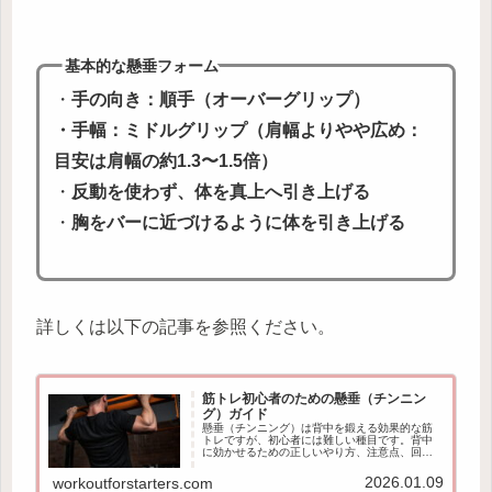
基本的な懸垂フォーム
・
手の向き：順手（オーバーグリップ）
・
手幅：ミドルグリップ（肩幅よりやや広め：
目安は肩幅の約1.3〜1.5倍）
・
反動を使わず、体を真上へ引き上げる
・
胸をバーに近づけるように体を引き上げる
詳しくは以下の記事を参照ください。
筋トレ初心者のための懸垂（チンニン
グ）ガイド
懸垂（チンニング）は背中を鍛える効果的な筋
トレですが、初心者には難しい種目です。背中
に効かせるための正しいやり方、注意点、回
数・セットの目安、負荷調整方法まで分かりや
すく解説します。
2026.01.09
workoutforstarters.com