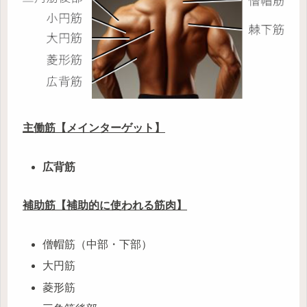
主働筋【メインターゲット】
広背筋
補助筋【補助的に使われる筋肉】
僧帽筋（中部・下部）
大円筋
菱形筋